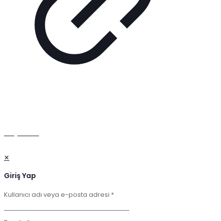
© 2026 GASE & Dublin Agency | Tüm Hakları Saklıdır.
BAŞA DÖN
✕
Giriş Yap
Kullanıcı adı veya e-posta adresi
*